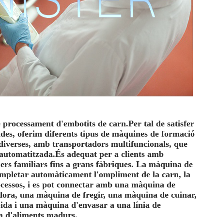
 processament d'embotits de carn.Per tal de satisfer
rtides, oferim diferents tipus de màquines de formació
 diverses, amb transportadors multifuncionals, que
automatitzada.És adequat per a clients amb
llers familiars fins a grans fàbriques. La màquina de
mpletar automàticament l'ompliment de la carn, la
rocessos, i es pot connectar amb una màquina de
ora, una màquina de fregir, una màquina de cuinar,
ida i una màquina d'envasar a una línia de
a d'aliments madurs.