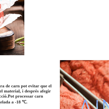
ra de carn pot evitar que el
el material, i després afegir
ucció.Pot processar carn
gelada a -18 ℃.