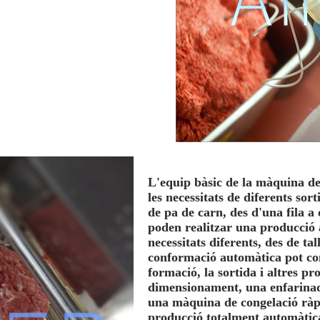
L'equip bàsic de la màquina de
les necessitats de diferents so
de pa de carn, des d'una fila a
poden realitzar una producció 
necessitats diferents, des de ta
conformació automàtica pot co
formació, la sortida i altres p
dimensionament, una enfarinad
una màquina de congelació ràp
producció totalment automàtic