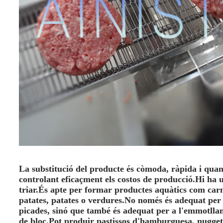
La substitució del producte és còmoda, ràpida i quan
controlant eficaçment els costos de producció.Hi ha u
triar.
És apte per formar productes aquàtics com carn
patates, patates o verdures.No només és adequat per
picades, sinó que també és adequat per a l'emmotlla
de bloc.Pot produir pastissos d'hamburguesa, nuggets 