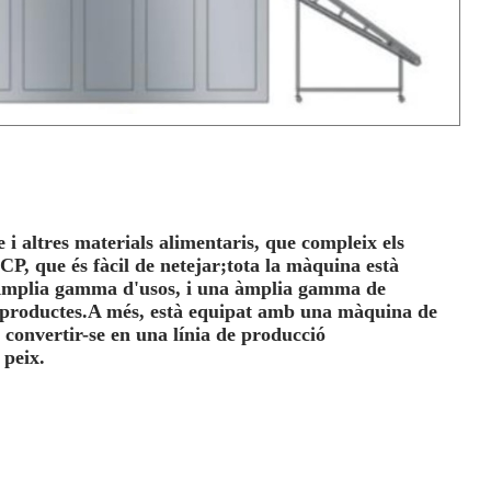
 i altres materials alimentaris, que compleix els
P, que és fàcil de netejar;tota la màquina està
s.Àmplia gamma d'usos, i una àmplia gamma de
s productes.A més, està equipat amb una màquina de
convertir-se en una línia de producció
 peix.