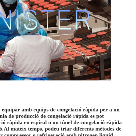
t equipar amb equips de congelació ràpida per a un
nia de producció de congelació ràpida es pot
ó ràpida en espiral o un túnel de congelació ràpida
ó.Al mateix temps, podeu triar diferents mètodes de
per compressor o refrigeració amb nitrogen líquid.