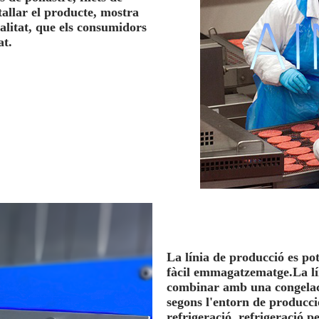
 tallar el producte, mostra
ealitat, que els consumidors
at.
La línia de producció es po
fàcil emmagatzematge.La lí
combinar amb una congelaci
segons l'entorn de producci
refrigeració, refrigeració 