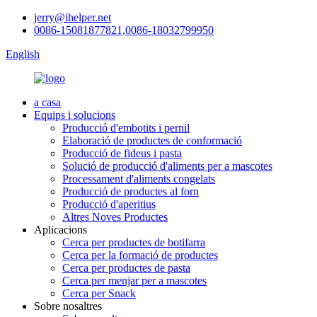
jerry@ihelper.net
0086-15081877821,0086-18032799950
English
a casa
Equips i solucions
Producció d'embotits i pernil
Elaboració de productes de conformació
Producció de fideus i pasta
Solució de producció d'aliments per a mascotes
Processament d'aliments congelats
Producció de productes al forn
Producció d'aperitius
Altres Noves Productes
Aplicacions
Cerca per productes de botifarra
Cerca per la formació de productes
Cerca per productes de pasta
Cerca per menjar per a mascotes
Cerca per Snack
Sobre nosaltres