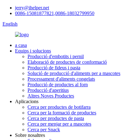
jerry@ihelper.net
0086-15081877821,0086-18032799950
English
a casa
Equips i solucions
Producció d'embotits i pernil
Elaboració de productes de conformació
Producció de fideus i pasta
Solució de producció d'aliments per a mascotes
Processament d'aliments congelats
Producció de productes al forn
Producció d'aperitius
Altres Noves Productes
Aplicacions
Cerca per productes de botifarra
Cerca per la formació de productes
Cerca per productes de pasta
Cerca per menjar per a mascotes
Cerca per Snack
Sobre nosaltres