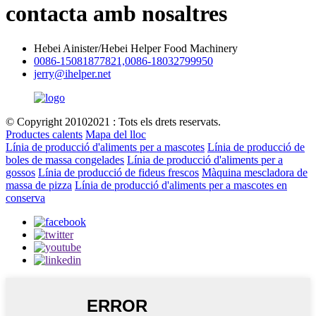
contacta amb nosaltres
Hebei Ainister/Hebei Helper Food Machinery
0086-15081877821,0086-18032799950
jerry@ihelper.net
© Copyright 20102021 : Tots els drets reservats.
Productes calents
Mapa del lloc
Línia de producció d'aliments per a mascotes
Línia de producció de
boles de massa congelades
Línia de producció d'aliments per a
gossos
Línia de producció de fideus frescos
Màquina mescladora de
massa de pizza
Línia de producció d'aliments per a mascotes en
conserva