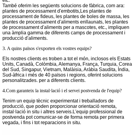
etc.
També oferim les següents solucions de fàbrica, com ara:
plantes de processament d'embotits,
Les plantes de
processament de fideus, les plantes de boles de massa, les
plantes de processament d'aliments enllaunats, les plantes
de processament d'aliments per a mascotes, etc., impliquen
una àmplia gamma de diferents camps de processament i
producció d'aliments.
3. A quins països s'exporten els vostres equips?
Els nostres clients es troben a tot el món, inclosos els Estats
Units, Canadà, Colòmbia, Alemanya, França, Turquia, Corea
del Sud, Singapur, Vietnam, Malàisia, Aràbia Saudita, Índia,
Sud-àfrica i més de 40 països i regions, oferint solucions
personalitzades. per a diferents clients.
4.Com garanteix la instal·lació i el servei postvenda de l'equip?
Tenim un equip tècnic experimentat i treballadors de
producció, que poden proporcionar orientació remota,
instal·lació in situ i altres serveis.L'equip professional de
postvenda pot comunicar-se de forma remota per primera
vegada, i fins i tot reparacions in situ.