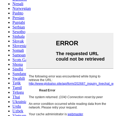
Nepali
Norwegian
Pashto
Persian
Punjabi
Serbian
Sesotho
Sinhala
Slovak
Slovenian
Somali
Samoan
Scots Gaelic
Shona
Sindhi
Sundanese
Swahili
Tajik
Tamil
Telugu
Thai
Ukrainian
Urdu
Uzbek
Vietnamese