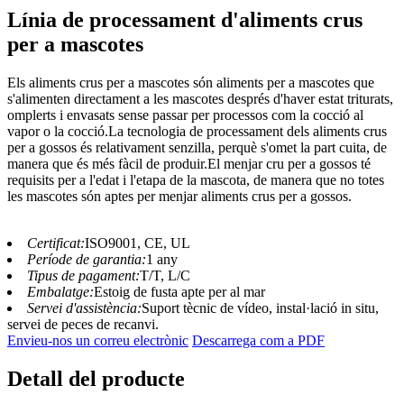
Línia de processament d'aliments crus
per a mascotes
Els aliments crus per a mascotes són aliments per a mascotes que
s'alimenten directament a les mascotes després d'haver estat triturats,
omplerts i envasats sense passar per processos com la cocció al
vapor o la cocció.La tecnologia de processament dels aliments crus
per a gossos és relativament senzilla, perquè s'omet la part cuita, de
manera que és més fàcil de produir.El menjar cru per a gossos té
requisits per a l'edat i l'etapa de la mascota, de manera que no totes
les mascotes són aptes per menjar aliments crus per a gossos.
Certificat:
ISO9001, CE, UL
Període de garantia:
1 any
Tipus de pagament:
T/T, L/C
Embalatge:
Estoig de fusta apte per al mar
Servei d'assistència:
Suport tècnic de vídeo, instal·lació in situ,
servei de peces de recanvi.
Envieu-nos un correu electrònic
Descarrega com a PDF
Detall del producte